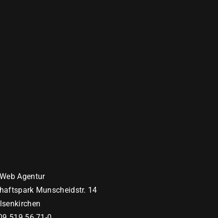
 Web Agentur
haftspark Munscheidstr. 14
lsenkirchen
09 519 56 71-0